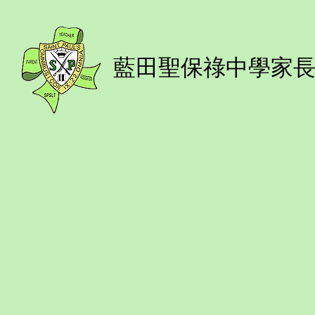
藍田聖保祿中學
家