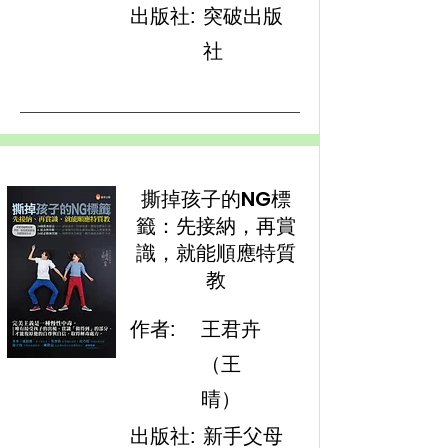
出版社:
突破出版
社
撕掉孩子的NG標
籤：先接納，再賞
識，就能順應特質
教
作者:
王君卉
（王
晴）
出版社:
新手父母