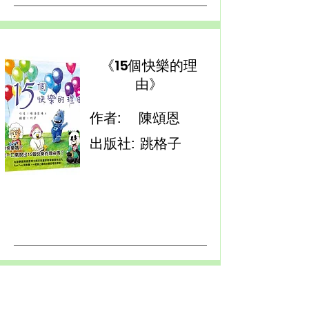
《15個快樂的理
由》
作者:
陳頌恩
出版社:
跳格子
《15個減壓的泡