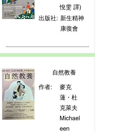
悅雯 譯)
出版社:
新生精神
康復會
自然教養
作者:
麥克
蓮・杜
克萊夫
Michael
een