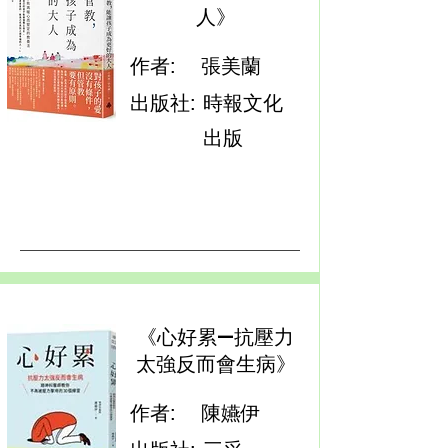
人》
作者:
張美蘭
出版社:
時報文化
出版
《心好累—抗壓力
太強反而會生病》
作者:
陳嬿伊