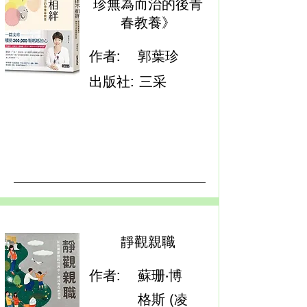
珍無為而治的後青
春教養》
作者:
郭葉珍
出版社:
三采
靜觀親職
作者:
蘇珊‧博
格斯 (凌