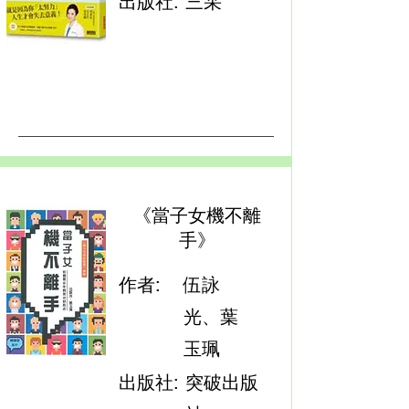
出版社:
三采
《當子女機不離
手》
作者:
伍詠
光、葉
玉珮
出版社:
突破出版