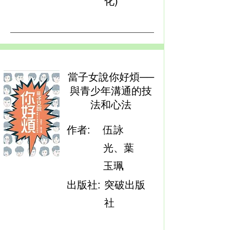
化)
當子女說你好煩──
與青少年溝通的技
法和心法
作者:
伍詠
光、葉
玉珮
出版社:
突破出版
社